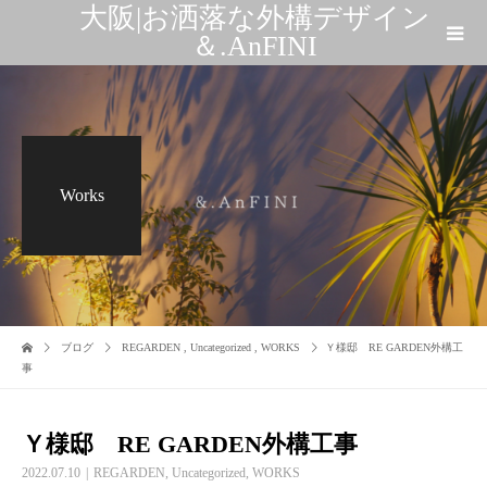
大阪|お洒落な外構デザイン
＆.AnFINI
Works
ブログ
REGARDEN
,
Uncategorized
,
WORKS
Ｙ様邸 RE GARDEN外構工
事
Ｙ様邸 RE GARDEN外構工事
2022.07.10
REGARDEN
,
Uncategorized
,
WORKS