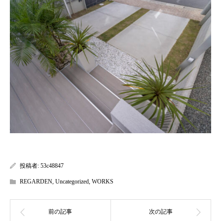
投稿者:
53c48847
REGARDEN
,
Uncategorized
,
WORKS