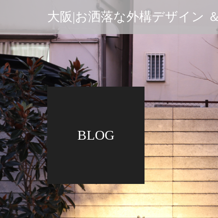
大阪|お洒落な外構デザイン ＆.A
BLOG