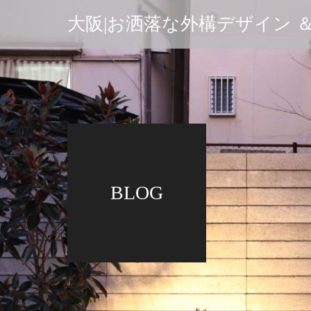
大阪|お洒落な外構デザイン ＆.A
BLOG